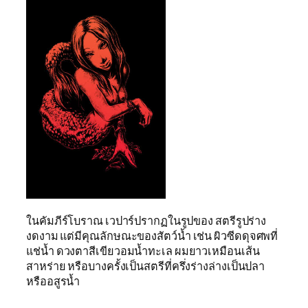
ในคัมภีร์โบราณ เวปาร์ปรากฏในรูปของ สตรีรูปร่าง
งดงาม แต่มีคุณลักษณะของสัตว์น้ำ เช่น ผิวซีดดุจศพที่
แช่น้ำ ดวงตาสีเขียวอมน้ำทะเล ผมยาวเหมือนเส้น
สาหร่าย หรือบางครั้งเป็นสตรีที่ครึ่งร่างล่างเป็นปลา
หรืออสูรน้ำ