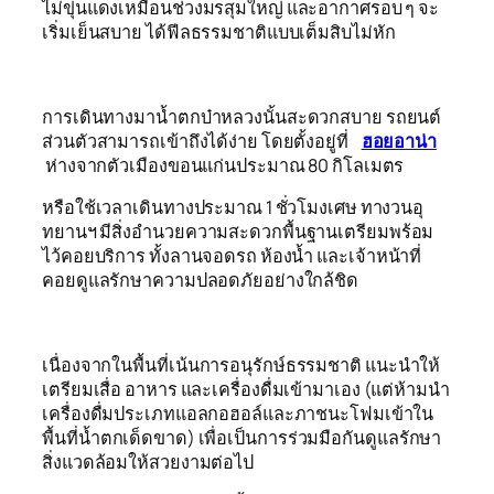
ไม่ขุ่นแดงเหมือนช่วงมรสุมใหญ่ และอากาศรอบ ๆ จะ
เริ่มเย็นสบาย ได้ฟีลธรรมชาติแบบเต็มสิบไม่หัก
การเดินทางมาน้ำตกบ๋าหลวงนั้นสะดวกสบาย รถยนต์
ส่วนตัวสามารถเข้าถึงได้ง่าย โดยตั้งอยู่ที่
ฮอยอาน่า
ห่างจากตัวเมืองขอนแก่นประมาณ 80 กิโลเมตร
หรือใช้เวลาเดินทางประมาณ 1 ชั่วโมงเศษ ทางวนอุ
ทยานฯ มีสิ่งอำนวยความสะดวกพื้นฐานเตรียมพร้อม
ไว้คอยบริการ ทั้งลานจอดรถ ห้องน้ำ และเจ้าหน้าที่
คอยดูแลรักษาความปลอดภัยอย่างใกล้ชิด
เนื่องจากในพื้นที่เน้นการอนุรักษ์ธรรมชาติ แนะนำให้
เตรียมเสื่อ อาหาร และเครื่องดื่มเข้ามาเอง (แต่ห้ามนำ
เครื่องดื่มประเภทแอลกอฮอล์และภาชนะโฟมเข้าใน
พื้นที่น้ำตกเด็ดขาด) เพื่อเป็นการร่วมมือกันดูแลรักษา
สิ่งแวดล้อมให้สวยงามต่อไป