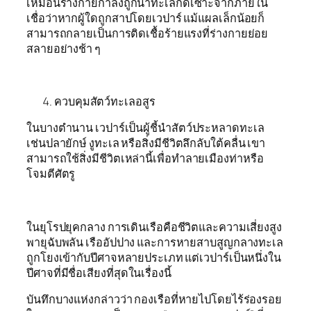
เหมือนร่างกายกำลังถูกน้ำทะเลกัดเซาะจากภายใน
เชื่อว่าหากผู้ใดถูกสาปโดยเวปาร์ แม้แผลเล็กน้อยก็
สามารถกลายเป็นการติดเชื้อร้ายแรงที่ร่างกายย่อย
สลายอย่างช้า ๆ
ควบคุมสัตว์ทะเลอสูร
ในบางตำนาน เวปาร์เป็นผู้ชี้นำสัตว์ประหลาดทะเล
เช่นปลายักษ์ งูทะเล หรือสิ่งมีชีวิตลึกลับใต้คลื่น เขา
สามารถใช้สิ่งมีชีวิตเหล่านี้เพื่อทำลายเมืองท่าหรือ
โจมตีศัตรู
ในยุโรปยุคกลาง การเดินเรือคือชีวิตและความเสี่ยงสูง
พายุฉับพลัน เรืออัปปาง และการหายสาบสูญกลางทะเล
ถูกโยงเข้ากับปีศาจหลายประเภท แต่เวปาร์เป็นหนึ่งใน
ปีศาจที่มีชื่อเสียงที่สุดในเรื่องนี้
บันทึกบางแห่งกล่าวว่า กองเรือที่หายไปโดยไร้ร่องรอย