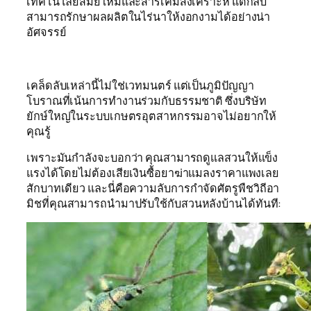
เทคโนโลยีสมัยใหม่และสารเคมีสังเคราะห์ แต่กลับ
สามารถรักษาผลผลิตในไร่นาให้งอกงามได้อย่างน่า
อัศจรรย์
เคล็ดลับเหล่านี้ไม่ใช่เวทมนตร์ แต่เป็นภูมิปัญญา
โบราณที่เน้นการทำงานร่วมกับธรรมชาติ ซึ่งบริษัท
ยักษ์ใหญ่ในระบบเกษตรอุตสาหกรรมอาจไม่อยากให้
คุณรู้
เพราะมันกำลังจะบอกว่า คุณสามารถดูแลสวนให้แข็ง
แรงได้โดยไม่ต้องเสียเงินซื้อยาฆ่าแมลงราคาแพงเลย
สักบาทเดียว
และนี่คือความลับการกำจัดศัตรูพืชวิถีอา
มิชที่คุณสามารถนำมาปรับใช้กับสวนหลังบ้านได้ทันที: