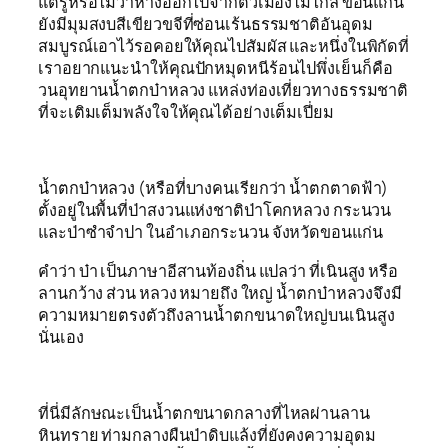
แต่รู้หรือไม่ว่าห่างออกไปจากตัวเมืองไม่ไกล ขอนแก่น
ยังมีมุมสงบสีเขียวขจีที่ซ่อนเร้นธรรมชาติอันอุดม
สมบูรณ์เอาไว้รอคอยให้คุณไปสัมผัส และหนึ่งในพิกัดที่
เราอยากแนะนำให้คุณปักหมุดหนีร้อนไปพึ่งเย็นก็คือ
วนอุทยานน้ำตกบ๋าหลวง แหล่งท่องเที่ยวทางธรรมชาติ
ที่จะเติมเต็มพลังใจให้คุณได้อย่างเต็มเปี่ยม
น้ำตกบ๋าหลวง (หรือที่บางคนเรียกว่า น้ำตกตาดฟ้า)
ตั้งอยู่ในพื้นที่ป่าสงวนแห่งชาติป่าโคกหลวง กระนวน
และป่าซำจำปา ในอำเภอกระนวน จังหวัดขอนแก่น
คำว่า บ๋า เป็นภาษาอีสานท้องถิ่น แปลว่า ที่เนินสูง หรือ
ลานกว้าง ส่วน หลวง หมายถึง ใหญ่ น้ำตกบ๋าหลวงจึงมี
ความหมายตรงตัวถึงลานน้ำตกขนาดใหญ่บนเนินสูง
นั่นเอง
ที่นี่มีลักษณะเป็นน้ำตกขนาดกลางที่ไหลผ่านลาน
หินทราย ท่ามกลางผืนป่าดิบแล้งที่ยังคงความอุดม