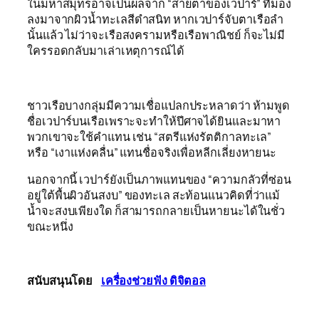
ในมหาสมุทรอาจเป็นผลจาก “สายตาของเวปาร์” ที่มอง
ลงมาจากผิวน้ำทะเลสีดำสนิท หากเวปาร์จับตาเรือลำ
นั้นแล้ว ไม่ว่าจะเรือสงครามหรือเรือพาณิชย์ ก็จะไม่มี
ใครรอดกลับมาเล่าเหตุการณ์ได้
ชาวเรือบางกลุ่มมีความเชื่อแปลกประหลาดว่า ห้ามพูด
ชื่อเวปาร์บนเรือเพราะจะทำให้ปีศาจได้ยินและมาหา
พวกเขาจะใช้คำแทน เช่น “สตรีแห่งรัตติกาลทะเล”
หรือ “เงาแห่งคลื่น” แทนชื่อจริงเพื่อหลีกเลี่ยงหายนะ
นอกจากนี้ เวปาร์ยังเป็นภาพแทนของ “ความกลัวที่ซ่อน
อยู่ใต้พื้นผิวอันสงบ” ของทะเล สะท้อนแนวคิดที่ว่าแม้
น้ำจะสงบเพียงใด ก็สามารถกลายเป็นหายนะได้ในชั่ว
ขณะหนึ่ง
สนับสนุนโดย
เครื่องช่วยฟัง ดิจิตอล