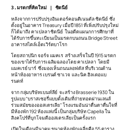
3.มรดกที่คิดใหม่ | ซิดนีย์   
หลังจากการปรับปรุงอินเตอร์คอนติเนนตัล ซิดนีย์ ซึ่ง
ตั้งอยู่ในอาคาร Treasury เมื่อปี 1851 ที่เพิ่งปรับปรุงใหม่
ก็ได้มาถึง คาเปลลา ซิดนีย์ ในอดีตแผนกการศึกษาที่
ได้รับการขึ้นทะเบียนเป็นมรดกบนถนน Bridge Street
อาคารสไตล์เอ็ดเวิร์ดบาโรก
โดยสถาปนิก จอร์จ แมคเร สร้างเสร็จในปี 1915 มรดก
ของเขาได้รับการเฉลิมฉลองโดย คาเปลลา โดยมี
แมคเรย์ บาร์ ซึ่งมองเห็นถนนลอฟตัส ที่บริเวณด้าน
หน้าห้องอาหาร เบรนต์ ซาเวจ และนิค ฮิลเดอแบ
รนดท์
จาก กลุ่มบริษัทเบนท์ลีย์ จะสร้าง Brasserie 1930 ใน
รูปแบบ “บราสเซอรี่แบบดั้งเดิมที่ถ่ายทอดผ่านเลนส์
ร่วมสมัยของออสเตรเลีย” โรงแรมอันน่าตื่นตาตื่นใจที่
มีห้องพัก 192 ห้องแห่งนี้ เป็นกลุ่มบริษัท Capella ใน
สิงคโปร์ที่บุกโจมตีออสเตรเลียเป็นครั้งแรก
เปิดในเดือนมีนาคม ขนาดห้องพักเฉลี่ยคือ 55 ตาราง