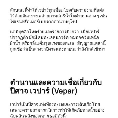
ลักษณะนี้ทำให้เวปาร์ถูกเชื่อมโยงกับความงามที่แฝง
ไว้ด้วยอันตราย คล้ายภาพสตรีน้ำในตำนานต่าง ๆ เช่น
ไซเรนหรือเมอร์เมดจากตำนานยุโรป
แต่มีบุคลิกโหดร้ายและร้ายกาจยิ่งกว่า
เมื่อเวปาร์
ปรากฏตัว มักมี ลมทะเลหนาวจัด
หมอกควันเหนือ
ผิวน้ำ หรือกลิ่นเค็มรุนแรงของทะเล
สัญญาณเหล่านี้
ถูกเชื่อว่าเป็นลางว่าปีศาจแห่งหายนะกำลังใกล้เข้ามา
ตำนานและความเชื่อเกี่ยวกับ
ปีศาจ เวปาร์ (Vepar)
เวปาร์เป็นปีศาจแห่งท้องทะเลและการเดินเรือ โดย
เฉพาะความสามารถในการทำให้เกิดภัยทางน้ำอย่าง
ฉับพลัน พลังของเขา/เธอมีดังนี้: