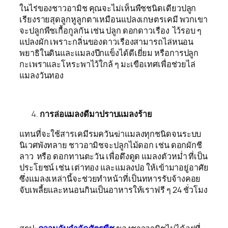
ในไร่ของชาวอามิช คุณจะไม่เห็นพืชชนิดเดียวปลูก
เรียงรายสุดลูกหูลูกตาเหมือนแปลงเกษตรเคมี พวกเขา
จะปลูกพืชเกื้อกูลกัน เช่น ปลูก ดอกดาวเรือง
ไว้รอบ ๆ
แปลงผัก เพราะกลิ่นของดาวเรืองสามารถไล่หนอน
พยาธิในดินและแมลงปีกแข็งได้ดีเยี่ยม หรือการปลูก
กะเพราและโหระพาไว้ใกล้ ๆ มะเขือเทศเพื่อช่วยไล่
แมลงวันทอง
การล่อแมลงดีมาปราบแมลงร้าย
แทนที่จะใช้สารเคมีรมควันฆ่าแมลงทุกชนิดจนระบบ
นิเวศพังทลาย ชาวอามิชจะปลูกไม้ดอก เช่น ดอกผักชี
ลาว
หรือ ดอกทานตะวัน เพื่อดึงดูด แมลงตัวหม่ำ ที่เป็น
ประโยชน์ เช่น เต่าทอง และแมลงปอ ให้เข้ามาอยู่อาศัย
ซึ่งแมลงเหล่านี้จะช่วยทำหน้าที่เป็นทหารรับจ้างคอย
จับเพลี้ยและหนอนกินเป็นอาหารให้เราฟรี ๆ 24 ชั่วโมง