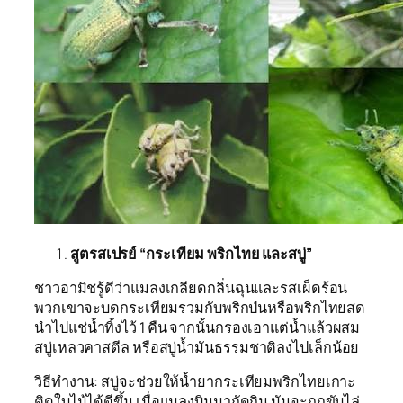
สูตรสเปรย์ “กระเทียม พริกไทย และสบู่”
ชาวอามิชรู้ดีว่าแมลงเกลียดกลิ่นฉุนและรสเผ็ดร้อน
พวกเขาจะบดกระเทียมรวมกับพริกป่นหรือพริกไทยสด
นำไปแช่น้ำทิ้งไว้ 1 คืน จากนั้นกรองเอาแต่น้ำแล้วผสม
สบู่เหลวคาสตีล
หรือสบู่น้ำมันธรรมชาติลงไปเล็กน้อย
วิธีทำงาน: สบู่จะช่วยให้น้ำยากระเทียมพริกไทยเกาะ
ติดใบไม้ได้ดีขึ้น เมื่อแมลงบินมากัดกิน มันจะถูกขับไล่