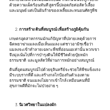
ด้วยความเผ็ดร้อนทันที สูตรนี้ปลอดภัยต่อสัตว์เลี้ยง
และมนุษย์ แต่เป็นฝันร้ายของเพลี้ยและหนอนศัตรูพืช
การสร้าง ดินที่สมบูรณ์ เพื่อสร้างภูมิคุ้มกัน
เกษตรอุตสาหกรรมมักแก้ปัญหาที่ปลายเหตุด้วยการ
ฉีดพยาฆ่าแมลงเมื่อเห็นแมลง แต่ชาวอามิชเชื่อว่า
แมลงจะเข้าทำลายเฉพาะพืชที่อ่อนแอเท่านั้น พวกเขา
จึงมุ่งเน้นไปที่การบำรุงดินให้มีชีวิตด้วยปุ๋ยหมัก
ธรรมชาติ
และมูลสัตว์ที่ผ่านการหมักอย่างสมบูรณ์
ดินที่อุดมสมบูรณ์ไปด้วยจุลินทรีย์จะช่วยให้พืชแข็งแรง
มีระบบรากที่ดี และสร้างกลไกป้องกันตัวเองตาม
ธรรมชาติ จนแมลงไม่ยากเข้าใกล้ เหมือนคนที่มี
สุขภาพดีที่มักจะไม่ป่วยง่าย ๆ
นิเวศวิทยาในแปลงผัก