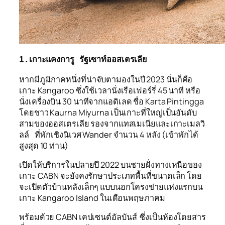
1.เกาะแคงการู รัฐเซาท์ออสเตรเลีย  
หากมีภูมิภาคหนึ่งที่น่าจับตามองในปี 2023 นั่นก็คือ
เกาะ Kangaroo ซึ่งใช้เวลานั่งเรือเฟอร์รี่ 45 นาที หรือ
นั่งเครื่องบิน 30 นาทีจากแอดิเลด ชื่อ Karta Pintingga
โดยชาว Kaurna Miyurna เป็นเกาะที่ใหญ่เป็นอันดับ
สามของออสเตรเลีย รองจากแทสเมเนียและเกาะเมลวิ
ลล์ ที่พักเชิงนิเวศ Wander จำนวน 4 หลัง (เข้าพักได้
สูงสุด 10 ท่าน)
เปิดให้บริการในปลายปี 2022 บนชายฝั่งทางเหนือของ
เกาะ CABN จะยังคงรักษาประเภทพื้นที่ขนาดเล็ก โดย
จะเปิดตัวบ้านหลังเล็กๆ แบบนอกโครงข่ายแห่งแรกบน
เกาะ Kangaroo Island ในเดือนพฤษภาคม
พร้อมด้วย CABN เคปเซนต์อัลบันส์ ซึ่งเป็นห้องโดยสาร