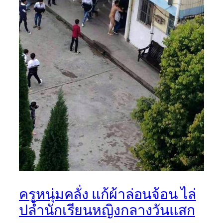
ครูหนุ่มคลั่ง แก้ผ้าล่อนจ้อน ไล่
ปล้ำนักเรียนหญิงกลางวันแสก