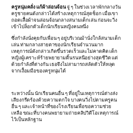
ครูหนุ่มคลั่ง แก้ผ้าล่อนจ้อน
จู่ ๆ ในช่วงเวลาพักกลางวัน
ครูชายคนดังกล่าวได้สร้างเหตุการณ์สุดช็อก เมื่อเขา
ถอดเสื้อผ้าจนล่อนจ้อนกลางสนามเด็กเล่น ก่อนจะวิ่ง
เข้าไปล็อกตัวเด็กนักเรียนหญิงคนหนึ่ง
ซึ่งกำลังนั่งคุยกับเพื่อน ๆ อยู่บริเวณม้านั่งใกล้สนามเด็ก
เล่น ท่ามกลางสายตาของนักเรียนจำนวนมาก
เหตุการณ์ดังกล่าวเกิดขึ้นรวดเร็วและไม่คาดคิด เด็ก
หญิงผู้เคราะห์ร้ายพยายามดิ้นรนหนีอย่างสุดชีวิต แต่
ด้วยกำลังที่ต่างกัน เธอจึงไม่สามารถสลัดตัวให้หลุด
จากเงื้อมมือของครูหนุ่มได้
ระหว่างนั้น นักเรียนคนอื่น ๆ ที่อยู่ในเหตุการณ์ต่างส่ง
เสียงกรีดร้องด้วยความตกใจ บางคนวิ่งไปตามครูคน
อื่น ๆ และเจ้าหน้าที่ของโรงเรียนเพื่อขอความช่วย
เหลือ ขณะที่บางคนพยายามถ่ายคลิปวิดีโอเหตุการณ์
ไว้เป็นหลักฐาน