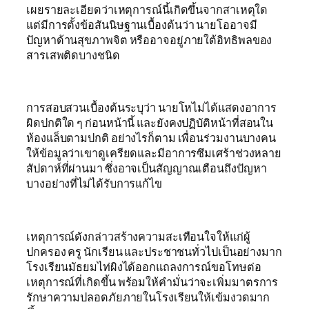
เผยรายละเอียดว่าเหตุการณ์นี้เกิดขึ้นจากสาเหตุใด
แต่มีการตั้งข้อสันนิษฐานเบื้องต้นว่า นายโออาจมี
ปัญหาด้านสุขภาพจิต หรืออาจอยู่ภายใต้อิทธิพลของ
สารเสพติดบางชนิด
การสอบสวนเบื้องต้นระบุว่า นายโหไม่ได้แสดงอาการ
ผิดปกติใด ๆ ก่อนหน้านี้ และยังคงปฏิบัติหน้าที่สอนใน
ห้องแล็บตามปกติ อย่างไรก็ตาม เพื่อนร่วมงานบางคน
ให้ข้อมูลว่าเขาดูเครียดและมีอาการซึมเศร้าช่วงหลาย
สัปดาห์ที่ผ่านมา ซึ่งอาจเป็นสัญญาณเตือนถึงปัญหา
บางอย่างที่ไม่ได้รับการแก้ไข
เหตุการณ์ดังกล่าวสร้างความสะเทือนใจให้แก่ผู้
ปกครอง ครู นักเรียน และประชาชนทั่วไปเป็นอย่างมาก
โรงเรียนมัธยมไท่ผิงได้ออกแถลงการณ์ขอโทษต่อ
เหตุการณ์ที่เกิดขึ้น พร้อมให้คำมั่นว่าจะเพิ่มมาตรการ
รักษาความปลอดภัยภายในโรงเรียนให้เข้มงวดมาก