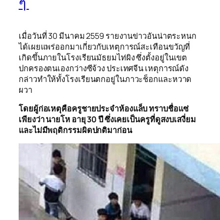
ๆ
เมื่อวันที่ 30 มีนาคม 2559 รายงานข่าวอันน่าตระหนก
ได้เผยแพร่ออกมาเกี่ยวกับเหตุการณ์สะเทือนขวัญที่
เกิดขึ้นภายในโรงเรียนมัธยมไท่ผิง ซึ่งตั้งอยู่ในเขต
ปกครองตนเองกว่างซีจ้วง ประเทศจีน เหตุการณ์ดัง
กล่าวทำให้ทั้งโรงเรียนตกอยู่ในภาวะช็อกและหวาด
ผวา
โดยผู้ก่อเหตุคือครูชายประจำห้องแล็บ ทราบชื่อแซ่
เพียงว่า นายโห อายุ 30 ปี ซึ่งเคยเป็นครูที่ดูสงบเสงี่ยม
และไม่มีพฤติกรรมผิดปกติมาก่อน