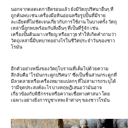
นอกจากดอดเดกาฮีดรอนแล้ว ยังมีวัตถุปริศนาอื่นๆ ที่
ถูกค้นพบ เช่น เครื่องมือหินอ่อนหรือรูปปั้นที่มีราย
ละเอียดที่ไม่ชัดเจนเกี่ยวกับการใช้งาน ในบางครั้ง วัตถุ
เหล่านี้ถูกพบพร้อมกับสิ่งอื่นๆ ที่เป็นที่รู้จัก เช่น
เครื่องปั้นดินเผา เหรียญ หรืออาวุธ ทำให้เกิดคำถามว่า
วัตถุเหล่านี้มีบทบาทอย่างไรในชีวิตประจำวันของชาว
โรมัน
อีกตัวอย่างหนึ่งของวัตถุโบราณที่เต็มไปด้วยความ
ลึกลับคือ “โรมันกระดูกปริศนา” ซึ่งเป็นชิ้นส่วนกระดูกที่
มีลวดลายหรือเครื่องหมายแปลกๆ ที่ไม่สามารถระบุได้
ว่ามีจุดประสงค์อะไร บางทฤษฎีเสนอว่ามันอาจ
เกี่ยวข้องกับพิธีกรรมหรือความเชื่อทางศาสนา โดย
เฉพาะอย่างยิ่งการบูชาเทพเจ้าต่างๆ ของชาวโรมัน