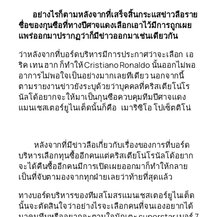
อย่างไรก็ตามหลังจากที่เสร็จสิ้นกระแสข่าวลือราย
ชื่อของกุนซือที่ทางปีศาจแดงเลือกเอาไว้มีการถูกเผย
แพร่ออกมาปรากฏว่าก็มีข่าวออกมาเช่นเดียวกัน
ว่าหลังจากที่บอร์ดบริหารมีการประกาศว่าจะเลือก เอ
ริค เทน ฮาก ก็ทำให้ Cristiano Ronaldo นั้นออกไม่พอ
อาการไม่พอใจเป็นอย่างมากเลยทีเดียว นอกจากนี้
ตามรายงานข่าวยังระบุด้วยว่าบุคคลที่คริสเตียโน่โร
นัลโด้อยากจะให้มาเป็นกุนซือควบคุมทีมปีศาจแดง
แมนเชสเตอร์ยูไนเต็ดนั้นก็คือ เมาริซิโอ โปเซ็ตติโน่
หลังจากที่มีข่าวลือเกี่ยวกับเรื่องของการที่บอร์ด
บริหารเลือกทุนซื้ออีกคนแต่คริสเตียโน่โรนัลโด้อยาก
จะได้คืนซื้ออีกคนมีการเปิดเผยออกมาก็ทำให้กลาย
เป็นที่จับตามองจากทุกฝ่ายเลยว่าท้ายที่สุดแล้ว
ทางบอร์ดบริหารของทีมสโมสรแมนเชสเตอร์ยูไนเต็ด
นั้นจะตัดสินใจว่าอย่างไรจะเลือกคนที่จนเองอยากได้
มาคุมทีมหรืออยากจะตามใจนักเตะ superstar เบอร์ 7