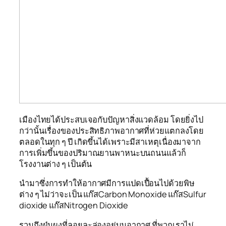
เมืองไทยได้ประสบเจอกับปัญหาสิ่งแวดล้อม โดยยิ่งไป
กว่านั้นเรื่องของประสิทธิภาพอากาศที่ห่วยแตกลงโดย
ตลอดในทุก ๆ ปี เกิดขึ้นได้เพราะมีสาเหตุเนื่องมาจาก
การเพิ่มขึ้นของปริมาณยานพาหนะบนถนนแล้วก็
โรงงานต่าง ๆ เป็นต้น
นำมาซึ่งการทำให้อากาศมีการแปดเปื้อนไปด้วยพิษ
ต่าง ๆ ไม่ว่าจะเป็น แก๊สCarbon Monoxide แก๊สSulfur
dioxide แก๊สNitrogen Dioxide
รวมถึงฝุ่นผงที่ลอยละล่องอยู่บนอากาศ ที่พวกเราไม่