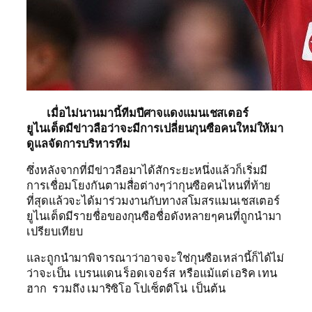
เมื่อไม่นานมานี้ทีมปีศาจแดงแมนเชสเตอร์
ยูไนเต็ดมีข่าวลือว่าจะมีการเปลี่ยนกุนซือคนใหม่ให้มา
ดูแลจัดการบริหารทีม
ซึ่งหลังจากที่มีข่าวลือมาได้สักระยะหนึ่งแล้วก็เริ่มมี
การเชื่อมโยงกันตามสื่อต่างๆว่ากุนซือคนไหนที่ท้าย
ที่สุดแล้วจะได้มาร่วมงานกับทางสโมสรแมนเชสเตอร์
ยูไนเต็ดมีรายชื่อของกุนซือชื่อดังหลายๆคนที่ถูกนำมา
เปรียบเทียบ
และถูกนำมาพิจารณาว่าอาจจะใช่กุนซือเหล่านี้ก็ได้ไม่
ว่าจะเป็น เบรนแดน ร็อดเจอร์ส หรือแม้แต่ เอริค เทน
ฮาก รวมถึง เมาริซิโอ โปเซ็ตติโน่ เป็นต้น